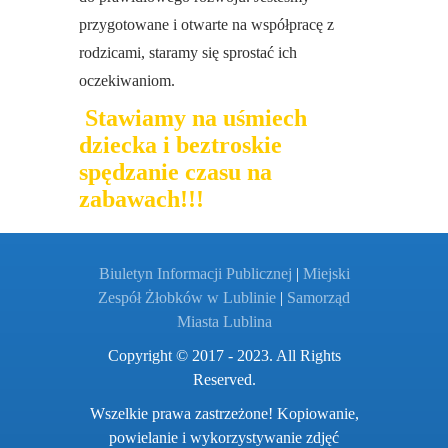
przygotowane i otwarte na współpracę z
rodzicami, staramy się sprostać ich
oczekiwaniom.
Stawiamy na uśmiech
dziecka i beztroskie
spędzanie czasu na
zabawach!!!
Biuletyn Informacji Publicznej
|
Miejski
Zespół Żłobków w Lublinie
|
Samorząd
Miasta Lublina
Copyright © 2017 - 2023. All Rights
Reserved.
Wszelkie prawa zastrzeżone! Kopiowanie,
powielanie i wykorzystywanie zdjęć