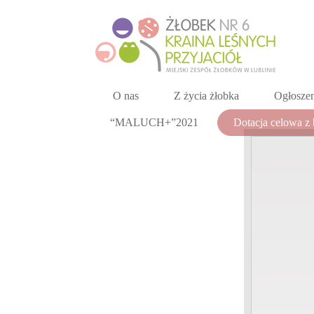
O nas
Z życia żłobka
Ogłoszen
“MALUCH+”2021
Dotacja celowa z